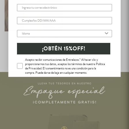
Email
Fecha de cumpleaños
Idioma
Set de Pulseras BFF
¡OBTÉN 15%OFF!
$19.95 USD
Acepto recibir comunicaciones de Entrelazos.* Al hacer clic y
proporcionarnos tus datos, aceptas los términos de nuestra Política
de Privacidad. El consentimiento no es una condición para la
compra. Puede darse de baja en cualquier momento.