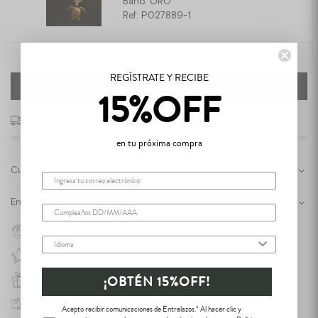
Baño: ORO
Ref: P027889-1
Set de 3 Aretes Raíces
REGÍSTRATE Y RECIBE
$49.95 USD
AÑADIR JUNTOS AL CARRITO
15%OFF
Baño: ORO
Ref: P027897-1
Agrega
más y disfruta de envío GRATIS
en tu próxima compra
Cuidados
Email
Envíos y devoluciones
Fecha de cumpleaños
Hecho en Colombia por mujeres
Idioma
Baño de Oro 24K y en plata
¡OBTÉN 15%OFF!
Empaques ilustrados, listos para regalar
Garantía de 3 meses
Acepto recibir comunicaciones de Entrelazos.* Al hacer clic y