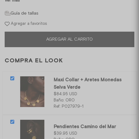
Ver más
Baño en Oro de 24k
Guía de tallas
Incluye 2 collares individuales
Agregar a favoritos
Collar de piedras:
AGREGAR AL CARRITO
Piedra fósil beige 6 mm y marrón claro 6 mm.
Largo: 35 cm + 8 cm de cadena de extensión
COMPRA EL LOOK
Collar medalla jaguar:
Largo: 40 cm + 5 cm de cadena de extensión.
Maxi Collar + Aretes Monedas
Dije: 32mm.
Selva Verde
$84.95 USD
*Incluyen dije terminal del mapa de Colombia.*
Baño: ORO
Ref: P027979-1
Pendientes Camino del Mar
$39.95 USD