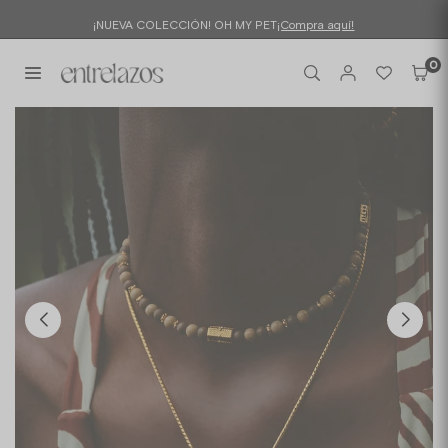
Ir
¡NUEVA COLECCIÓN! OH MY PET
¡Compra aquí!
directamente
al
0
contenido
ENTRELAZOS
INTERNACIONAL